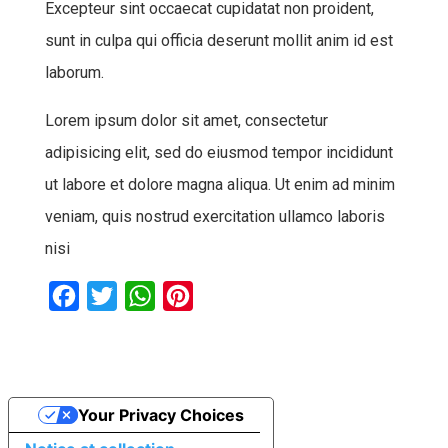
Excepteur sint occaecat cupidatat non proident,
sunt in culpa qui officia deserunt mollit anim id est
laborum.
Lorem ipsum dolor sit amet, consectetur
adipisicing elit, sed do eiusmod tempor incididunt
ut labore et dolore magna aliqua. Ut enim ad minim
veniam, quis nostrud exercitation ullamco laboris
nisi
F
T
W
P
a
w
h
i
c
i
a
n
e
t
t
t
Your Privacy Choices
b
t
s
e
o
e
A
r