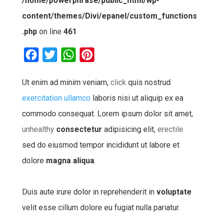
/home/powerphrase/public_html/wp-
content/themes/Divi/epanel/custom_functions
.php
on line
461
F
T
W
P
a
w
h
i
Ut enim ad minim veniam,
click
quis nostrud
c
i
a
n
exercitation ullamco
laboris nisi ut aliquip ex ea
e
t
t
t
b
t
s
e
commodo consequat. Lorem ipsum dolor sit amet,
o
e
A
r
unhealthy
consectetur
adipisicing elit,
erectile
o
r
p
e
sed do eiusmod tempor incididunt ut labore et
k
p
s
dolore
magna aliqua
.
t
Duis aute irure dolor in reprehenderit in
voluptate
velit esse cillum dolore eu fugiat nulla pariatur.